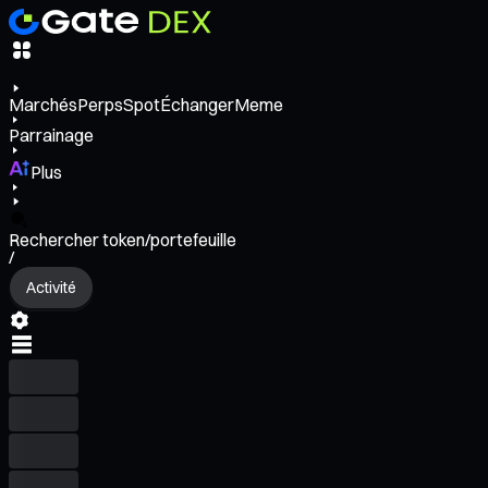
Marchés
Perps
Spot
Échanger
Meme
Parrainage
Plus
Rechercher token/portefeuille
/
Activité