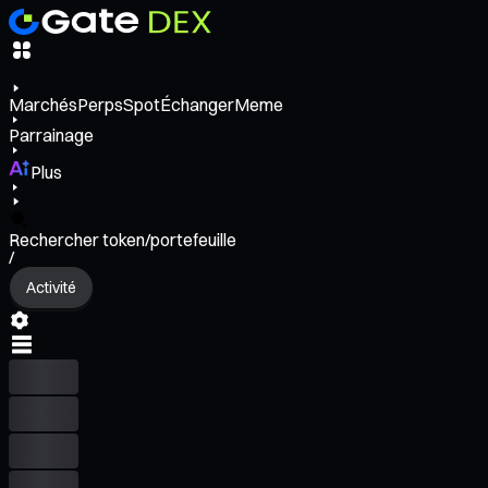
Marchés
Perps
Spot
Échanger
Meme
Parrainage
Plus
Rechercher token/portefeuille
/
Activité