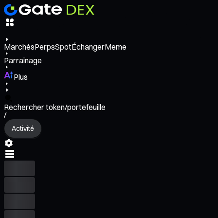
Marchés
Perps
Spot
Échanger
Meme
Parrainage
Plus
Rechercher token/portefeuille
/
Activité