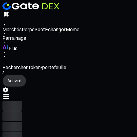
Marchés
Perps
Spot
Échanger
Meme
Parrainage
Plus
Rechercher token/portefeuille
/
Activité