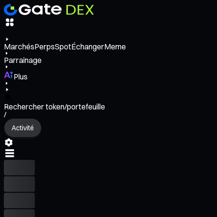
Marchés
Perps
Spot
Échanger
Meme
Parrainage
Plus
Rechercher token/portefeuille
/
Activité