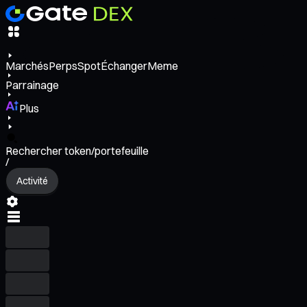
Marchés
Perps
Spot
Échanger
Meme
Parrainage
Plus
Rechercher token/portefeuille
/
Activité