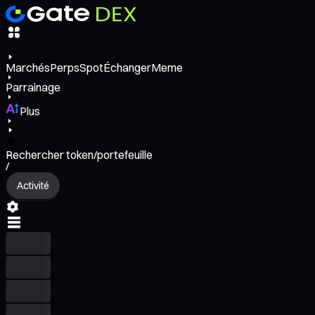
Marchés
Perps
Spot
Échanger
Meme
Parrainage
Plus
Rechercher token/portefeuille
/
Activité