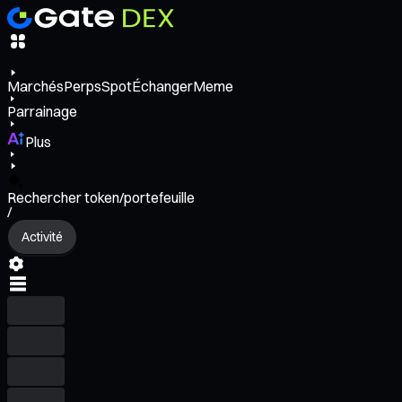
Marchés
Perps
Spot
Échanger
Meme
Parrainage
Plus
Rechercher token/portefeuille
/
Activité