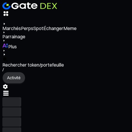
Marchés
Perps
Spot
Échanger
Meme
Parrainage
Plus
Rechercher token/portefeuille
/
Activité