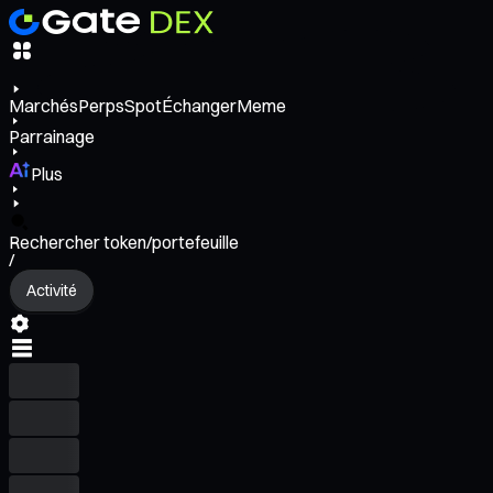
Marchés
Perps
Spot
Échanger
Meme
Parrainage
Plus
Rechercher token/portefeuille
/
Activité