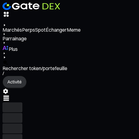
Marchés
Perps
Spot
Échanger
Meme
Parrainage
Plus
Rechercher token/portefeuille
/
Activité