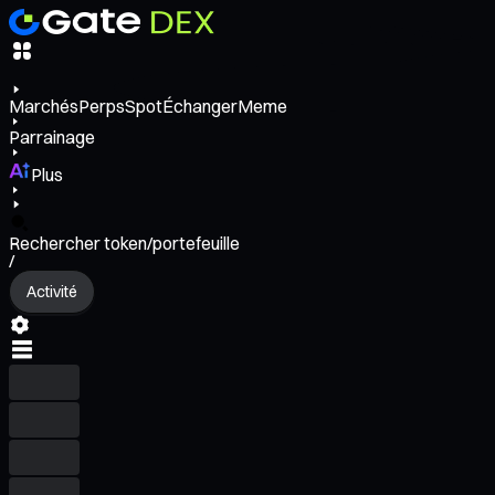
Marchés
Perps
Spot
Échanger
Meme
Parrainage
Plus
Rechercher token/portefeuille
/
Activité