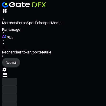
Marchés
Perps
Spot
Échanger
Meme
Parrainage
Plus
Rechercher token/portefeuille
/
Activité