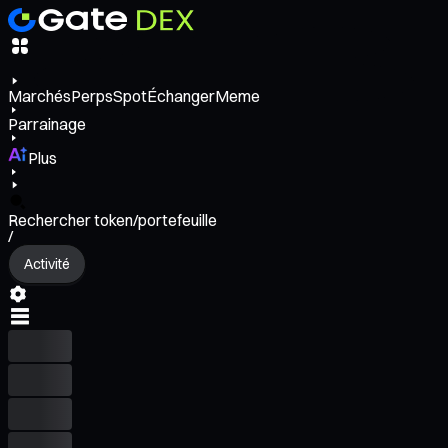
Marchés
Perps
Spot
Échanger
Meme
Parrainage
Plus
Rechercher token/portefeuille
/
Activité