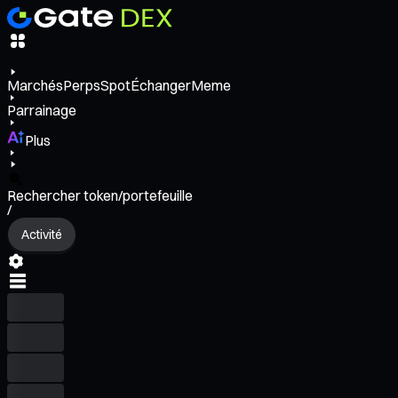
Marchés
Perps
Spot
Échanger
Meme
Parrainage
Plus
Rechercher token/portefeuille
/
Activité