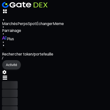
Marchés
Perps
Spot
Échanger
Meme
Parrainage
Plus
Rechercher token/portefeuille
/
Activité