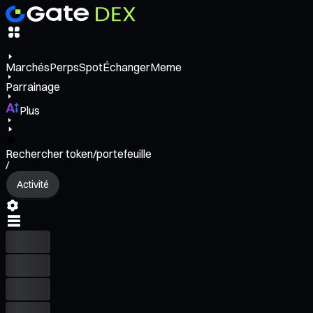
Marchés
Perps
Spot
Échanger
Meme
Parrainage
Plus
Rechercher token/portefeuille
/
Activité