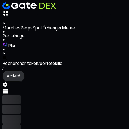
Marchés
Perps
Spot
Échanger
Meme
Parrainage
Plus
Rechercher token/portefeuille
/
Activité