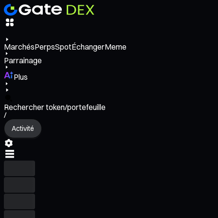
Marchés
Perps
Spot
Échanger
Meme
Parrainage
Plus
Rechercher token/portefeuille
/
Activité