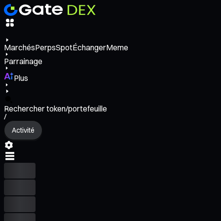
Marchés
Perps
Spot
Échanger
Meme
Parrainage
Plus
Rechercher token/portefeuille
/
Activité