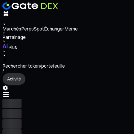
Marchés
Perps
Spot
Échanger
Meme
Parrainage
Plus
Rechercher token/portefeuille
/
Activité