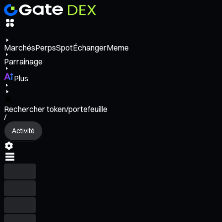
Marchés
Perps
Spot
Échanger
Meme
Parrainage
Plus
Rechercher token/portefeuille
/
Activité