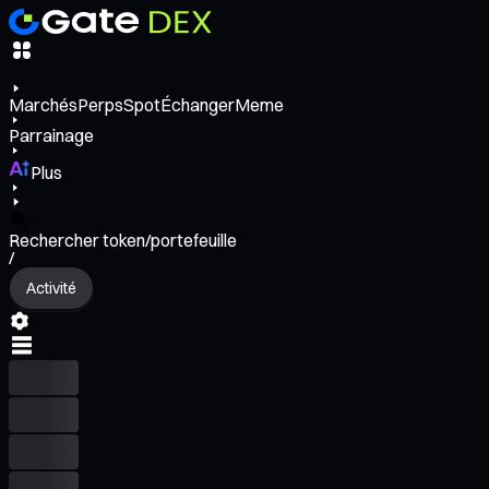
Marchés
Perps
Spot
Échanger
Meme
Parrainage
Plus
Rechercher token/portefeuille
/
Activité