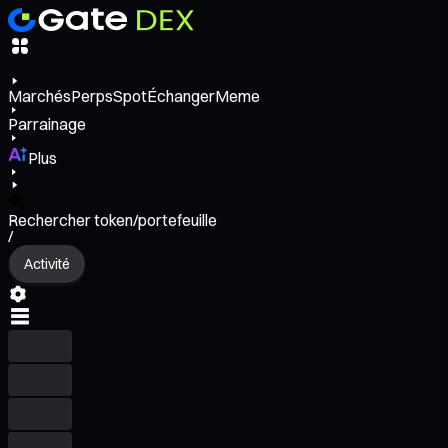
Marchés
Perps
Spot
Échanger
Meme
Parrainage
Plus
Rechercher token/portefeuille
/
Activité