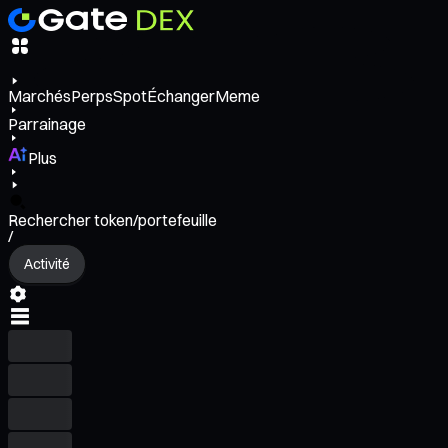
Marchés
Perps
Spot
Échanger
Meme
Parrainage
Plus
Rechercher token/portefeuille
/
Activité