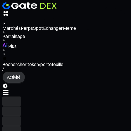
Marchés
Perps
Spot
Échanger
Meme
Parrainage
Plus
Rechercher token/portefeuille
/
Activité