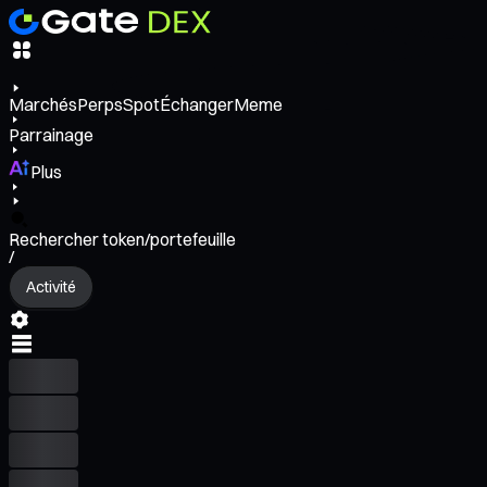
Marchés
Perps
Spot
Échanger
Meme
Parrainage
Plus
Rechercher token/portefeuille
/
Activité