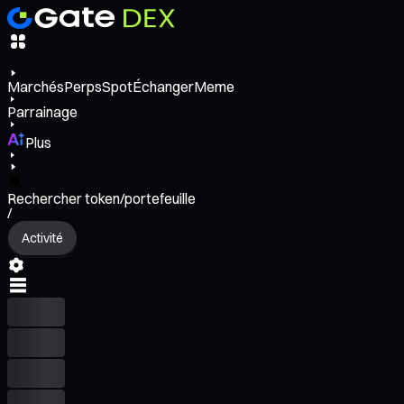
Marchés
Perps
Spot
Échanger
Meme
Parrainage
Plus
Rechercher token/portefeuille
/
Activité