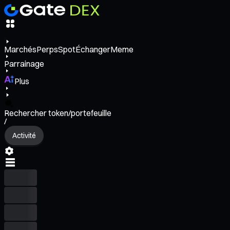
Marchés
Perps
Spot
Échanger
Meme
Parrainage
Plus
Rechercher token/portefeuille
/
Activité