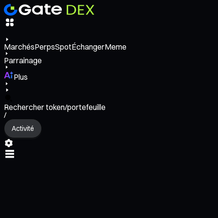
Marchés
Perps
Spot
Échanger
Meme
Parrainage
Plus
Rechercher token/portefeuille
/
Activité