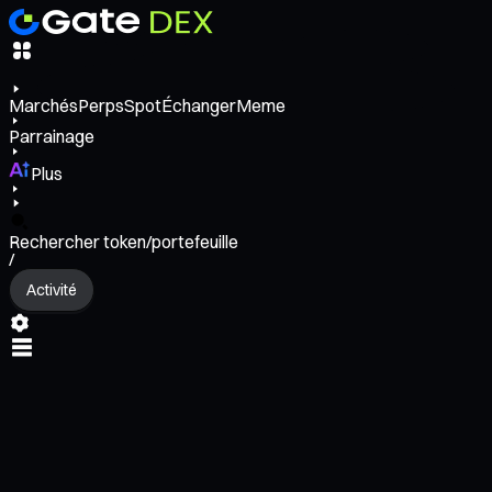
Marchés
Perps
Spot
Échanger
Meme
Parrainage
Plus
Rechercher token/portefeuille
/
Activité