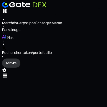
Marchés
Perps
Spot
Échanger
Meme
Parrainage
Plus
Rechercher token/portefeuille
/
Activité