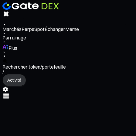
Marchés
Perps
Spot
Échanger
Meme
Parrainage
Plus
Rechercher token/portefeuille
/
Activité