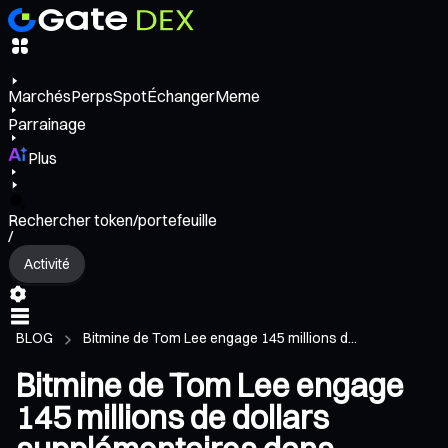
Marchés
Perps
Spot
Échanger
Meme
Parrainage
Plus
Rechercher token/portefeuille
/
Activité
BLOG
Bitmine de Tom Lee engage 145 millions d...
Bitmine de Tom Lee engage
145 millions de dollars