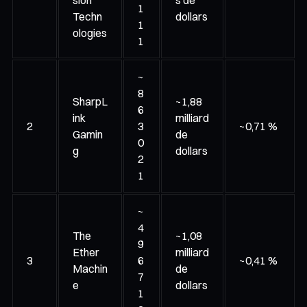
1
Techn
dollars
1
ologies
1
~
8
SharpL
~1,88
6
ink
milliard
2
3
~0,71 %
Gamin
de
0
g
dollars
2
1
~
4
The
~1,08
9
Ether
milliard
3
6
~0,41 %
Machin
de
7
e
dollars
1