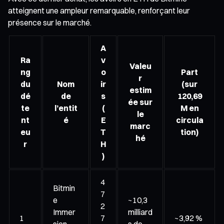
atteignent une ampleur remarquable, renforçant leur
présence sur le marché.
A
Ra
v
Valeu
ng
o
Part
r
du
Nom
ir
(sur
estim
dé
de
s
120,69
ée sur
te
l’entit
(
M en
le
nt
é
E
circula
marc
eu
T
tion)
hé
r
H
)
4
Bitmin
7
e
~10,3
2
Immer
milliard
1
7
~3,92 %
sion
s de