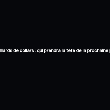
liards de dollars : qui prendra la tête de la prochai