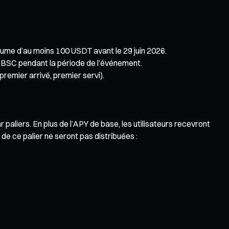
lume d’au moins 100 USDT avant le 29 juin 2026.
 BSC pendant la période de l’événement.
remier arrivé, premier servi).
paliers. En plus de l’APY de base, les utilisateurs recevront
de ce palier ne seront pas distribuées :