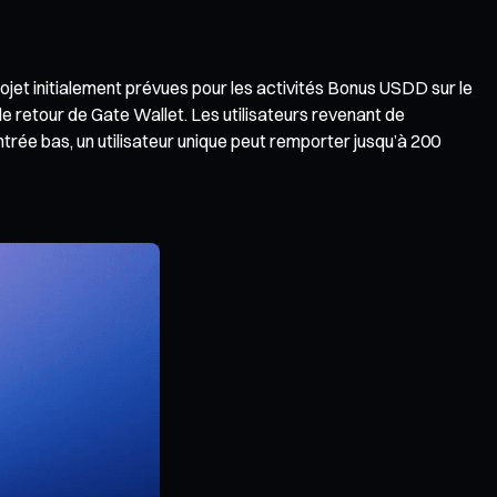
jet initialement prévues pour les activités Bonus USDD sur le
etour de Gate Wallet. Les utilisateurs revenant de
rée bas, un utilisateur unique peut remporter jusqu’à 200