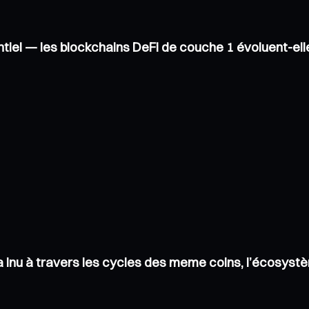
tiel — les blockchains DeFi de couche 1 évoluent-el
iba Inu à travers les cycles des meme coins, l’écosys