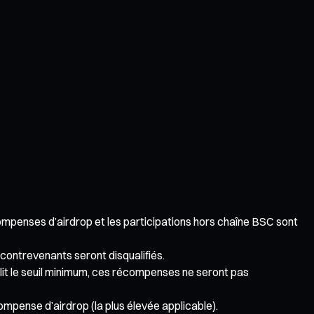
compenses d’airdrop et les participations hors chaîne BSC sont
 contrevenants seront disqualifiés.
plit le seuil minimum, ces récompenses ne seront pas
compense d’airdrop (la plus élevée applicable).