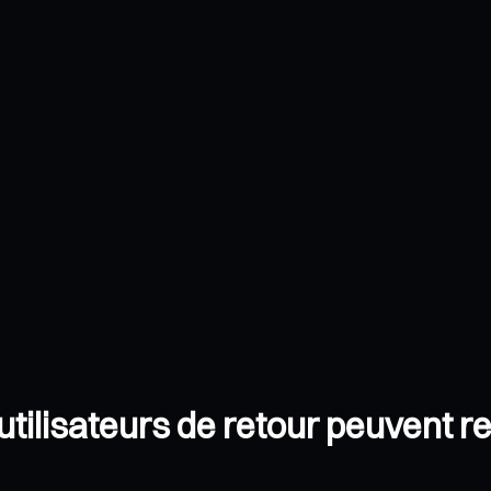
utilisateurs de retour peuvent 