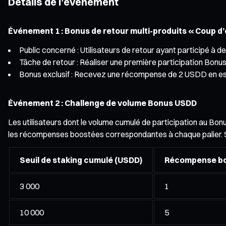
Détails de l’événement
Événement 1 : Bonus de retour multi-produits « Coup d’
Public concerné : Utilisateurs de retour ayant participé à
Tâche de retour : Réaliser une première participation Bon
Bonus exclusif : Recevez une récompense de 2 USDD en espèce
Événement 2 : Challenge de volume Bonus USDD
Les utilisateurs dont le volume cumulé de participation au Bonu
les récompenses boostées correspondantes à chaque palier. Si le
Seuil de staking cumulé (USDD)
Récompense bo
3 000
1
10 000
5