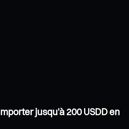
remporter jusqu’à 200 USDD en