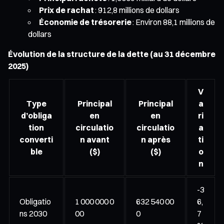
Prix de rachat
: 912,8 millions de dollars
Économie de trésorerie
: Environ 88,1 millions de
dollars
Évolution de la structure de la dette (au 31 décembre
2025)
V
Type
Principal
Principal
a
d’obliga
en
en
ri
tion
circulatio
circulatio
a
converti
n avant
n après
ti
ble
($)
($)
o
n
-3
Obligatio
1 000 000 0
632 540 00
6,
ns 2030
00
0
7