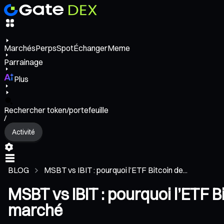
Marchés
Perps
Spot
Échanger
Meme
Parrainage
Plus
Rechercher token/portefeuille
/
Activité
BLOG
MSBT vs IBIT : pourquoi l’ETF Bitcoin de...
MSBT vs IBIT : pourquoi l’ETF B
marché