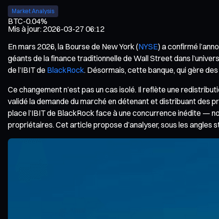
Market Analysis
BTC
-0.04%
Mis à jour
:
2026-03-27 06:12
En mars 2026, la Bourse de New York (
NYSE
) a confirmé l’an
géants de la finance traditionnelle de Wall Street dans l’unive
de l’IBIT de
BlackRock
. Désormais, cette banque, qui gère des m
Ce changement n’est pas un cas isolé. Il reflète une redistribut
validé la demande du marché en détenant et distribuant des pro
place l’IBIT de BlackRock face à une concurrence inédite — n
propriétaires. Cet article propose d’analyser, sous les angles st