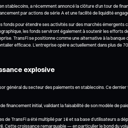
 en stablecoins, a récemment annoncé la clôture d’un tour de fina
ncement par actions de série A et une facilité de liquidité engagé
r ces fonds pour étendre ses activités sur des marchés émergents c
éographique, les fonds serviront également à soutenir les efforts 
eprise. TransFi se positionne comme une alternative à la banque
rontalier efficace. L’entreprise opère actuellement dans plus de 
oissance explosive
ssor général du secteur des paiements en stablecoins. Ce dernier
 de financement initial, validant la faisabilité de son modèle de p
es de TransFi a été multiplié par 16 et sa base d’utilisateurs a dép
026. Cette croissance remarquable — en particulier le bond du vo