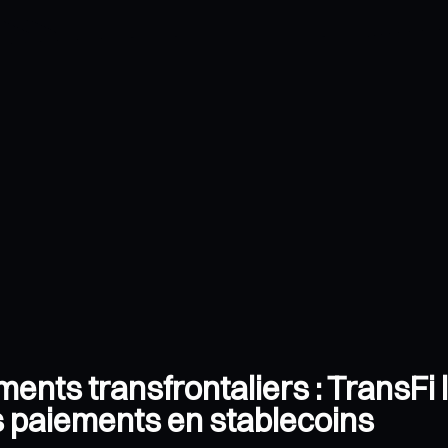
ents transfrontaliers : TransFi l
s paiements en stablecoins