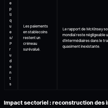
e
p
ti
q
u
Les paiements
Le rapport de McKinsey sou
e
en stablecoins
mondial reste négligeable un
s/
restent un
d’intermédiaires dans le tr
P
créneau
quasiment inexistante.
r
surévalué.
u
d
e
n
t
s
Impact sectoriel : reconstruction des