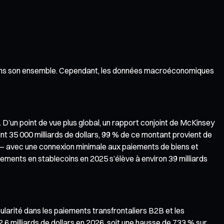
in dans son ensemble. Cependant, les données macroéconomiques
D’un point de vue plus global, un rapport conjoint de McKinsey
int 35 000 milliards de dollars, 99 % de ce montant provient de
 — avec une connexion minimale aux paiements de biens et
aiements en stablecoins en 2025 s’élève à environ 39 milliards
larité dans les paiements transfrontaliers B2B et les
 milliards de dollars en 2026, soit une hausse de 733 % sur