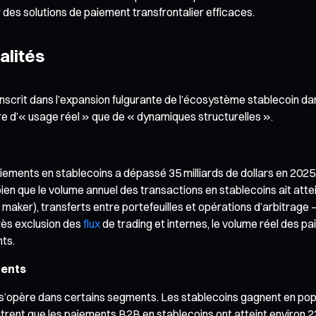
des solutions de paiement transfrontalier efficaces.
alités
 s’inscrit dans l’expansion fulgurante de l’écosystème stableco
re d’« usage réel » que de « dynamiques structurelles ».
ements en stablecoins a dépassé 35 milliards de dollars en 2025. 
ien que le volume annuel des transactions en stablecoins ait atte
ker), transferts entre portefeuilles et opérations d’arbitrage
rès exclusion des
flux
de trading et internes, le volume réel des p
nts.
gents
s’opère dans certains segments. Les stablecoins gagnent en popu
nt que les paiements B2B en stablecoins ont atteint environ 22,6