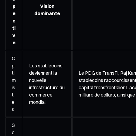
p
Vision
e
dominante
c
ti
v
e
O
p
Les stablecoins
ti
deviennent la
Le PDG de TransFi, Raj Kama
m
nouvelle
stablecoins raccourcissent
is
infrastructure du
capital transfrontalier. L’
t
commerce
milliard de dollars, ainsi 
e
mondial.
s
S
c