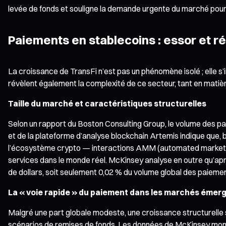
levée de fonds et souligne la demande urgente du marché pour 
Paiements en stablecoins : essor et ré
La croissance de TransFi n’est pas un phénomène isolé ; elle
révèlent également la complexité de ce secteur, tant en matiè
Taille du marché et caractéristiques structurelles
Selon un rapport du Boston Consulting Group, le volume des pai
et de la plateforme d’analyse blockchain Artemis indique que, b
l’écosystème crypto — interactions AMM (automated market ma
services dans le monde réel. McKinsey analyse en outre qu’ap
de dollars, soit seulement 0,02 % du volume global des paieme
La « voie rapide » du paiement dans les marchés émer
Malgré une part globale modeste, une croissance structurelle 
scénarios de remises de fonds. Les données de McKinsey montre