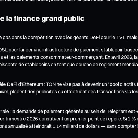
e la finance grand public
tre pas dans la compétition avec les géants DeFi pour le TVL, ma
OSL pour lancer une infrastructure de paiement stablecoin basée
ères et les paiements consommateur-commerçant. En avril 2026,
croissante de stablecoins en tant que couche de règlement mondial
èle DeFi d’Ethereum : TON ne vise pas à devenir un "pool d’actifs
ium, placent des publicités ou effectuent des transactions via l
ale : la demande de paiement générée au sein de Telegram est-ell
ier trimestre 2026 constituent un premier point de repère. Si 1 %
ons annualisé atteindrait 1,14 milliard de dollars — sans compter