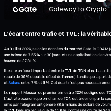
L’écart entre trafic et TVL : la véritab
Au 8 juillet 2026, selon les données du marché Gate, le GRAM (
une baisse de 7,55 % sur 30 jours, et une capitalisation d’environ
hausse de 27,81 %.
Il existe un écart important entre le TVL de TON et sa base d’u
reculé de 39 % depuis le début de l’année), tandis que la part
et
Solana
entre 7 % et 9 %. Cet écart n’est pas nécessairement 
Le rapport Messari du premier trimestre 2026 souligne que T
L’activité économique on-chain de TON est tirée non par la spé
émis par Telegram ont généré 88,5 millions de dollars de volum
le TVL DeFi n’a reculé que de 11,6 %, contre une chute de 34,9