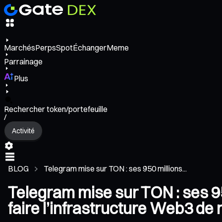
Marchés
Perps
Spot
Échanger
Meme
Parrainage
Plus
Rechercher token/portefeuille
/
Activité
BLOG
Telegram mise sur TON : ses 950 millions...
Telegram mise sur TON : ses 95
faire l’infrastructure Web3 de