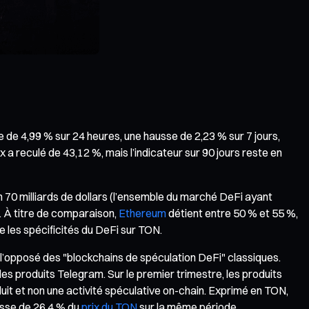
 de 4,99 % sur 24 heures, une hausse de 2,23 % sur 7 jours,
ix a reculé de 43,12 %, mais l’indicateur sur 90 jours reste en
on 70 milliards de dollars (l’ensemble du marché DeFi ayant
. À titre de comparaison,
Ethereum
détient entre 50 % et 55 %,
e les spécificités du DeFi sur TON.
’opposé des "blockchains de spéculation DeFi" classiques.
s produits Telegram. Sur le premier trimestre, les produits
uit et non une activité spéculative on-chain. Exprimé en TON,
aisse de 26,4 % du
prix du TON
sur la même période.