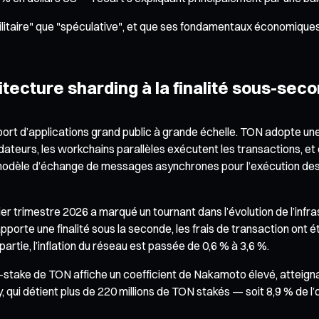
ilitaire" que "spéculative", et que ses fondamentaux économiques
chitecture sharding à la finalité sous-sec
port d’applications grand public à grande échelle. TON adopte une
lidateurs, les workchains parallèles exécutent les transactions, 
n modèle d’échange de messages asynchrones pour l’exécution des
trimestre 2026 a marqué un tournant dans l’évolution de l’infra
porte une finalité sous la seconde, les frais de transaction ont é
rtie, l’inflation du réseau est passée de 0,6 % à 3,6 %.
of-stake de TON affiche un coefficient de Nakamoto élevé, atteigna
i détient plus de 220 millions de TON stakés — soit 8,9 % de l’off