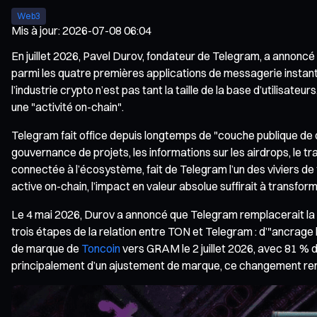
Web3
Mis à jour
:
2026-07-08 06:04
En juillet 2026, Pavel Durov, fondateur de Telegram, a annoncé 
parmi les quatre premières applications de messagerie insta
l’industrie crypto n’est pas tant la taille de la base d’utilisate
une "activité on-chain".
Telegram fait office depuis longtemps de "couche publique de 
gouvernance de projets, les informations sur les airdrops, le 
connectée à l’écosystème, fait de Telegram l’un des viviers de 
active on-chain, l’impact en valeur absolue suffirait à transfo
Le 4 mai 2026, Durov a annoncé que Telegram remplacerait la 
trois étapes de la relation entre TON et Telegram : d’"ancrage hi
de marque de
Toncoin
vers GRAM le 2 juillet 2026, avec 81 % d
principalement d’un ajustement de marque, ce changement renfo