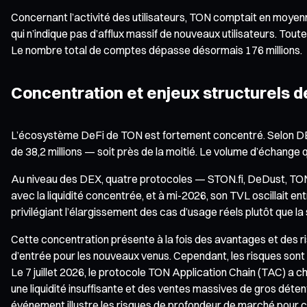
Concernant l’activité des utilisateurs, TON comptait en moyen
qui n’indique pas d’afflux massif de nouveaux utilisateurs. Tou
Le nombre total de comptes dépasse désormais 176 millions.
Concentration et enjeux structurels 
L’écosystème DeFi de TON est fortement concentré. Selon DEXToo
de 38,2 millions — soit près de la moitié. Le volume d’échange 
Au niveau des DEX, quatre protocoles — STON.fi, DeDust, TON
avec la liquidité concentrée, et à mi-2026, son TVL oscillait ent
privilégiant l’élargissement des cas d’usage réels plutôt que l
Cette concentration présente à la fois des avantages et des risqu
d’entrée pour les nouveaux venus. Cependant, les risques sont é
Le 7 juillet 2026, le protocole TON Application Chain (TAC) a 
une liquidité insuffisante et des ventes massives de gros dé
événement illustre les risques de profondeur de marché pour ce