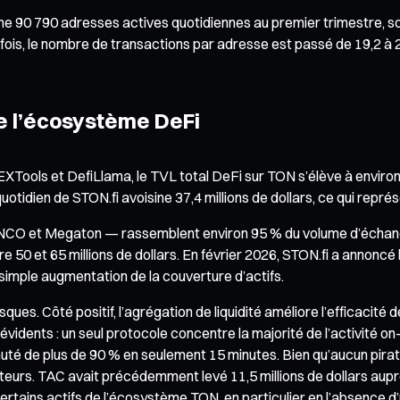
ne 90 790 adresses actives quotidiennes au premier trimestre, so
tefois, le nombre de transactions par adresse est passé de 19,2 à
de l’écosystème DeFi
ls et DefiLlama, le TVL total DeFi sur TON s’élève à environ 81,
quotidien de STON.fi avoisine 37,4 millions de dollars, ce qui re
CO et Megaton — rassemblent environ 95 % du volume d’échange. 
re 50 et 65 millions de dollars. En février 2026, STON.fi a annoncé 
a simple augmentation de la couverture d’actifs.
es. Côté positif, l’agrégation de liquidité améliore l’efficacité d
vidents : un seul protocole concentre la majorité de l’activité on
chuté de plus de 90 % en seulement 15 minutes. Bien qu’aucun pirat
tenteurs. TAC avait précédemment levé 11,5 millions de dollars 
rtains actifs de l’écosystème TON, en particulier en l’absence d