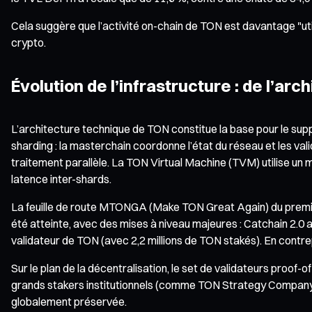
Cela suggère que l’activité on-chain de TON est davantage "ut
crypto.
Évolution de l’infrastructure : de l’ar
L’architecture technique de TON constitue la base pour le sup
sharding : la masterchain coordonne l’état du réseau et les va
traitement parallèle. La TON Virtual Machine (TVM) utilise u
latence inter-shards.
La feuille de route MTONGA (Make TON Great Again) du premier 
été atteinte, avec des mises à niveau majeures : Catchain 2.0 ap
validateur de TON (avec 2,2 millions de TON stakés). En contrepa
Sur le plan de la décentralisation, le set de validateurs proof-
grands stakers institutionnels (comme TON Strategy Company, qu
globalement préservée.