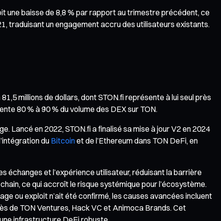
it une baisse de 8,8 % par rapport au trimestre précédent, ce
 21, traduisant un engagement accru des utilisateurs existants.
5 millions de dollars, dont STON.fi représente à lui seul près
présente 80 % à 90 % du volume des DEX sur TON.
Lancé en 2022, STON.fi a finalisé sa mise à jour V2 en 2024
l’intégration du
Bitcoin
et de l’Ethereum dans TON DeFi, en
es échanges et l’expérience utilisateur, réduisant la barrière
-chain, ce qui accroît le risque systémique pour l’écosystème.
age ou exploit n’ait été confirmé, les causes avancées incluent
auprès de TON Ventures, Hack VC et Animoca Brands. Cet
’une infrastructure DeFi robuste.