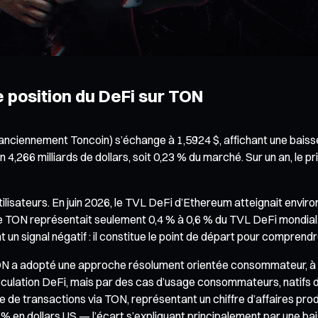
le position du DeFi sur TON
anciennement Toncoin) s’échange à 1,5924 $, affichant une baisse
 4,266 milliards de dollars, soit 0,23 % du marché. Sur un an, le pr
tilisateurs. En juin 2026, le TVL DeFi d’Ethereum atteignait envir
 de TON représentait seulement 0,4 % à 0,6 % du TVL DeFi mondial
un signal négatif : il constitue le point de départ pour comprendr
ON a adopté une approche résolument orientée consommateur, à l
culation DeFi, mais par des cas d’usage consommateurs, natifs de
e de transactions via TON, représentant un chiffre d’affaires prod
 % en dollars US — l’écart s’expliquant principalement par une b