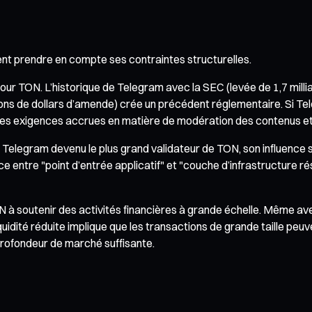
nt prendre en compte ses contraintes structurelles.
r TON. L’historique de Telegram avec la SEC (levée de 1,7 milliar
millions de dollars d’amende) crée un précédent réglementaire. Si
se à des exigences accrues en matière de modération des contenus 
 Telegram devenu le plus grand validateur de TON, son influence
 entre "point d’entrée applicatif" et "couche d’infrastructure ré
N à soutenir des activités financières à grande échelle. Même ave
té réduite implique que les transactions de grande taille peuven
profondeur de marché suffisante.