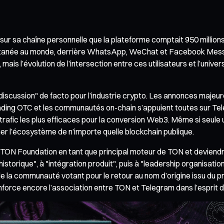
sur sa chaîne personnelle que la plateforme comptait 950 millions
ntanée au monde, derrière WhatsApp, WeChat et Facebook Messenge
urs, mais l’évolution de l’intersection entre ces utilisateurs et l’u
discussion" de facto pour l’industrie crypto. Les annonces majeur
trading OTC et les communautés on-chain s’appuient toutes sur Te
trafic les plus efficaces pour la conversion Web3. Même si seule un
rmer l’écosystème de n’importe quelle blockchain publique.
TON Foundation en tant que principal moteur de TON et deviendrai
storique", à "intégration produit", puis à "leadership organisationn
e la communauté votant pour le retour au nom d’origine issu du pre
rce encore l’association entre TON et Telegram dans l’esprit de