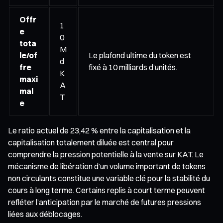
Offr
1
e
0
tota
M
le/of
Le plafond ultime du token est
d
fre
fixé à 10 milliards d’unités.
K
maxi
A
mal
T
e
Le ratio actuel de 23,42 % entre la capitalisation et la
capitalisation totalement diluée est central pour
comprendre la pression potentielle à la vente sur KAT. Le
mécanisme de libération d’un volume important de tokens
non circulants constitue une variable clé pour la stabilité du
cours à long terme. Certains replis à court terme peuvent
refléter l’anticipation par le marché de futures pressions
liées aux déblocages.