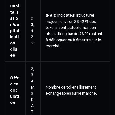
Capi
talis
(Fait)
Indicateur structurel
atio
2
majeur : environ 23,42 % des
n/ca
3,
tokens sont actuellement en
pital
4
circulation, plus de 76 % restant
isati
2
à débloquer ou à émettre sur le
on
%
marché.
dilu
ée
2,
3
Offr
4
e en
M
Nombre de tokens librement
circ
d
échangeables sur le marché.
ulati
K
on
A
T