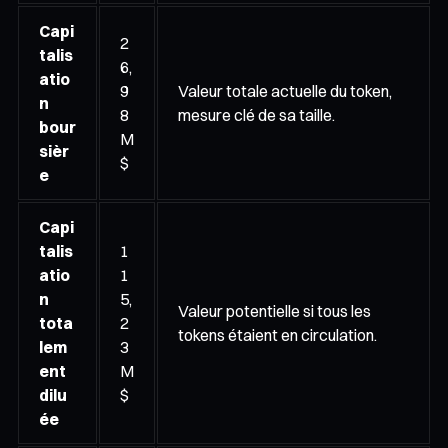
Capi
2
talis
6,
atio
9
Valeur totale actuelle du token,
n
8
mesure clé de sa taille.
bour
M
sièr
$
e
Capi
talis
1
atio
1
n
5,
Valeur potentielle si tous les
tota
2
tokens étaient en circulation.
lem
3
ent
M
dilu
$
ée