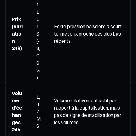
1
1
Prix
5
(vari
1
Forte pression baissière à court
atio
$
terme ; prix proche des plus bas
n
(-
récents.
24h)
9,
0
6
%
)
Volu
1,
me
Volume relativement actif par
4
d’éc
rapport à la capitalisation, mais
7
han
pas de signe de stabilisation par
M
ges
les volumes.
$
24h