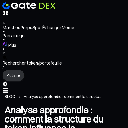
Marchés
Perps
Spot
Échanger
Meme
Parrainage
Plus
Rechercher token/portefeuille
/
Activité
BLOG
Analyse approfondie : comment la structu...
Analyse approfondie :
comment la structure du