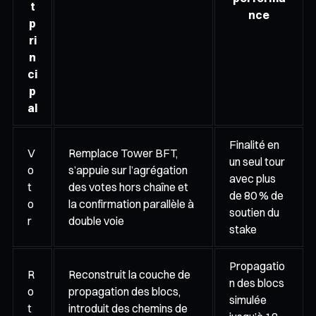
t
nce
p
ri
n
ci
p
al
Finalité en
V
Remplace Tower BFT,
un seul tour
o
s’appuie sur l’agrégation
avec plus
t
des votes hors chaîne et
de 80 % de
o
la confirmation parallèle à
soutien du
r
double voie
stake
Propagatio
R
Reconstruit la couche de
n des blocs
o
propagation des blocs,
simulée
t
introduit des chemins de