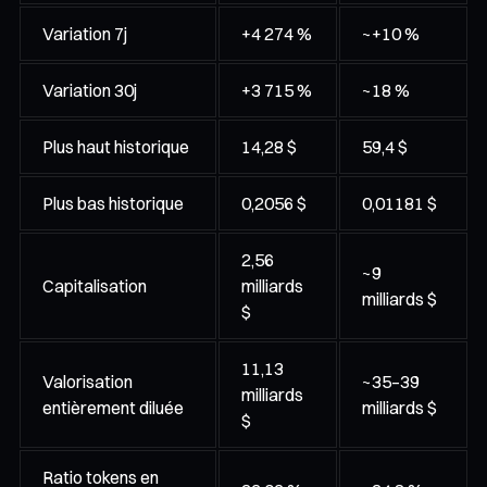
Variation 7j
+4 274 %
~+10 %
Variation 30j
+3 715 %
~18 %
Plus haut historique
14,28 $
59,4 $
Plus bas historique
0,2056 $
0,01181 $
2,56
~9
Capitalisation
milliards
milliards $
$
11,13
Valorisation
~35–39
milliards
entièrement diluée
milliards $
$
Ratio tokens en