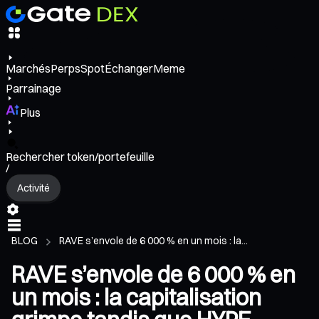
Marchés
Perps
Spot
Échanger
Meme
Parrainage
Plus
Rechercher token/portefeuille
/
Activité
BLOG
RAVE s’envole de 6 000 % en un mois : la...
RAVE s’envole de 6 000 % en
un mois : la capitalisation