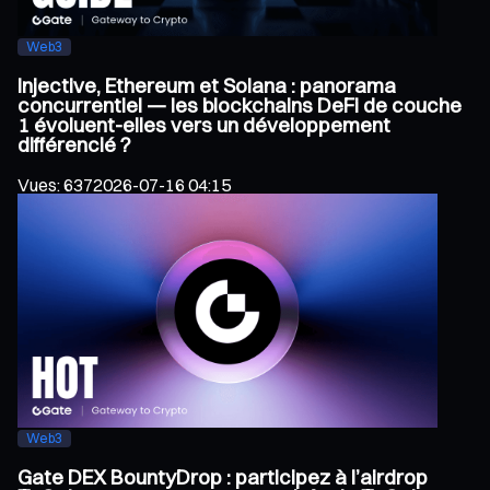
Web3
Injective, Ethereum et Solana : panorama
concurrentiel — les blockchains DeFi de couche
1 évoluent-elles vers un développement
différencié ?
Vues
:
637
2026-07-16 04:15
Web3
Gate DEX BountyDrop : participez à l’airdrop