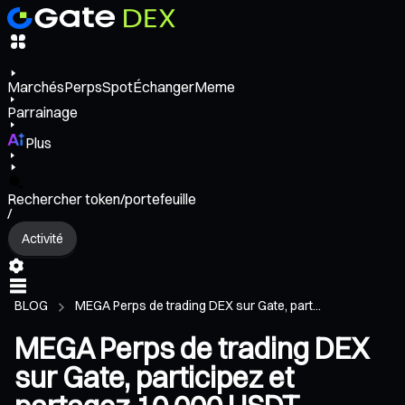
Marchés
Perps
Spot
Échanger
Meme
Parrainage
Plus
Rechercher token/portefeuille
/
Activité
BLOG
MEGA Perps de trading DEX sur Gate, part...
MEGA Perps de trading DEX
sur Gate, participez et