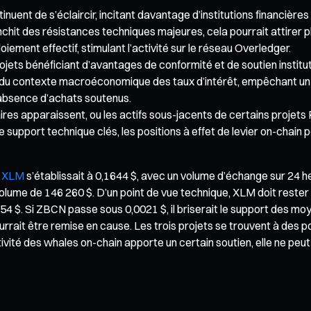
inuent de s’éclaircir, incitant davantage d’institutions financière
anchit des résistances techniques majeures, cela pourrait attirer
iement effectif, stimulant l’activité sur le réseau Overledger.
jets bénéficiant d’avantages de conformité et de soutien institut
u contexte macroéconomique des taux d’intérêt, empêchant un af
l’absence d’achats soutenus.
ires apparaissent, ou les actifs sous-jacents de certains projet
 support technique clés, les positions à effet de levier on-chain p
e XLM
s’établissait à 0,1644 $, avec un volume d’échange sur 24 h
volume de 146 260 $. D’un point de vue technique, XLM doit reste
,154 $. Si ZBCN passe sous 0,0021 $, il briserait le support des 
rrait être remise en cause. Les trois projets se trouvent à des poi
tivité des whales on-chain apporte un certain soutien, elle ne pe