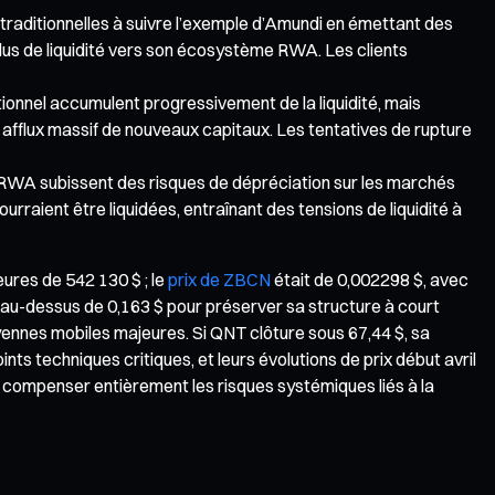
s traditionnelles à suivre l’exemple d’Amundi en émettant des
 plus de liquidité vers son écosystème RWA. Les clients
ionnel accumulent progressivement de la liquidité, mais
flux massif de nouveaux capitaux. Les tentatives de rupture
s RWA subissent des risques de dépréciation sur les marchés
ourraient être liquidées, entraînant des tensions de liquidité à
eures de 542 130 $ ; le
prix de ZBCN
était de 0,002298 $, avec
r au-dessus de 0,163 $ pour préserver sa structure à court
moyennes mobiles majeures. Si QNT clôture sous 67,44 $, sa
nts techniques critiques, et leurs évolutions de prix début avril
ut compenser entièrement les risques systémiques liés à la