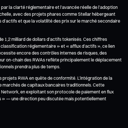
r la clarté réglementaire et l’avancée réelle de l’adoption
e échelle, avec des projets phares comme Stellar hébergeant
d’actifs et que la volatilité des prix sur le marché secondaire
1,2 milliard de dollars d’actifs tokenisés. Ces chiffres
assification réglementaire » et « afflux d’actifs », ce lien
 nécessite encore des contrôles internes de risques, des
aleur on-chain des RWAs reflète principalement le déplacement
itionnels prendra plus de temps.
 projets RWA en quête de conformité. L’intégration de la
e marchés de capitaux bancaires traditionnels. Cette
c Network, en exploitant son protocole de paiement en flux
turs » — une direction peu discutée mais potentiellement