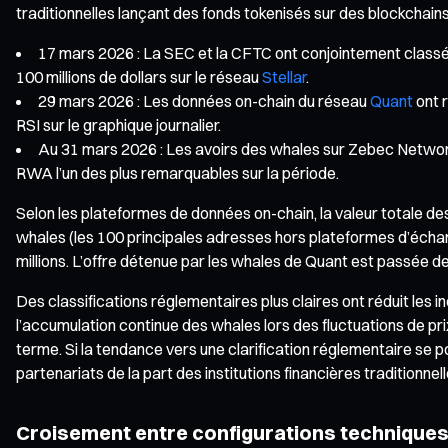
traditionnelles lançant des fonds tokenisés sur des blockch
17 mars 2026 : La SEC et la CFTC ont conjointement class
100 millions de dollars sur le réseau
Stellar
.
29 mars 2026 : Les données on-chain du réseau
Quant
ont 
RSI sur le graphique journalier.
Au 31 mars 2026 : Les avoirs des whales sur Zebec Network 
RWA l’un des plus remarquables sur la période.
Selon les plateformes de données on-chain, la valeur totale des
whales (les 100 principales adresses hors plateformes d’écha
millions. L’offre détenue par les whales de Quant est passée de
Des classifications réglementaires plus claires ont réduit les i
l’accumulation continue des whales lors des fluctuations de pr
terme. Si la tendance vers une clarification réglementaire se p
partenariats de la part des institutions financières traditionnell
Croisement entre configurations techniques 