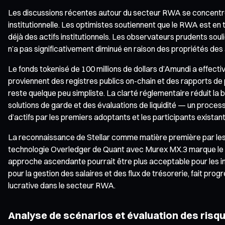
Les discussions récentes autour du secteur RWA se concentrent
institutionnelle. Les optimistes soutiennent que le RWA est en
déjà des actifs institutionnels. Les observateurs prudents soul
n’a pas significativement diminué en raison des propriétés des 
Le fonds tokenisé de 100 millions de dollars d’Amundi a effectiv
proviennent des registres publics on-chain et des rapports de p
reste quelque peu simpliste. La clarté réglementaire réduit la 
solutions de garde et des évaluations de liquidité — un proce
d’actifs par les premiers adoptants et les participants existan
La reconnaissance de Stellar comme matière première par les r
technologie Overledger de Quant avec Murex MX.3 marque le déb
approche ascendante pourrait être plus acceptable pour les ins
pour la gestion des salaires et des flux de trésorerie, fait pro
lucrative dans le secteur RWA.
Analyse de scénarios et évaluation des risq