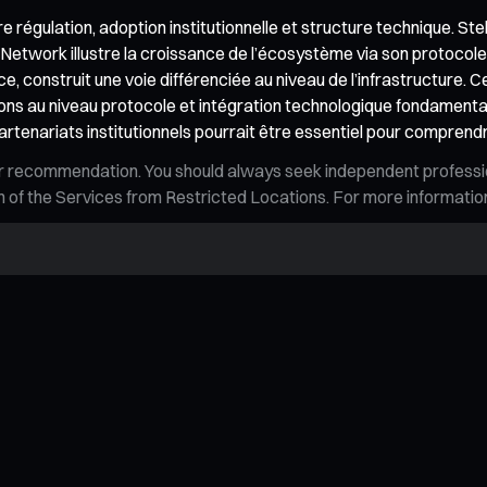
re régulation, adoption institutionnelle et structure technique. St
c Network illustre la croissance de l’écosystème via son protocole
ce, construit une voie différenciée au niveau de l’infrastructure. 
ons au niveau protocole et intégration technologique fondamental
partenariats institutionnels pourrait être essentiel pour compren
n, or recommendation. You should always seek independent profess
tion of the Services from Restricted Locations. For more informati