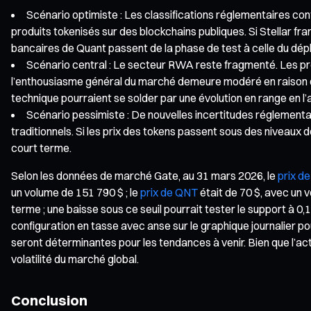
Scénario optimiste : Les classifications réglementaires cont
produits tokenisés sur des blockchains publiques. Si Stellar fr
bancaires de Quant passent de la phase de test à celle du déplo
Scénario central : Le secteur RWA reste fragmenté. Les pro
l’enthousiasme général du marché demeure modéré en raison d
technique pourraient se solder par une évolution en range en 
Scénario pessimiste : De nouvelles incertitudes réglementa
traditionnels. Si les prix des tokens passent sous des niveaux de
court terme.
Selon les données de marché Gate, au 31 mars 2026, le
prix d
un volume de 151 790 $ ; le
prix de QNT
était de 70 $, avec un 
terme ; une baisse sous ce seuil pourrait tester le support à 0
configuration en tasse avec anse sur le graphique journalier pou
seront déterminantes pour les tendances à venir. Bien que l’ac
volatilité du marché global.
Conclusion