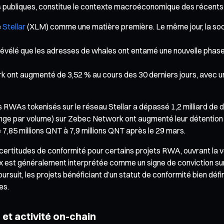
ains publiques, constitue le contexte macroéconomique des récen
é
Stellar
(XLM) comme une matière première. Le même jour, la soci
révélé que les adresses de whales ont entamé une nouvelle pha
ont augmenté de 3,52 % au cours des 30 derniers jours, avec une
 RWAs tokenisés sur le réseau Stellar a dépassé 1,2 milliard de dol
nge par volume) sur Zebec Network ont augmenté leur détention t
 7,85 millions QNT à 7,9 millions QNT après le 29 mars.
ncertitudes de conformité pour certains projets RWA, ouvrant la voie
ix est généralement interprétée comme un signe de conviction sur 
oursuit, les projets bénéficiant d’un statut de conformité bien dé
es.
et activité on-chain