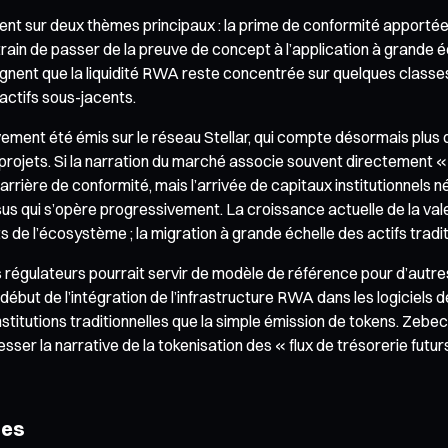
 sur deux thèmes principaux : la prime de conformité apportée pa
 train de passer de la preuve de concept à l’application à grand
ignent que la liquidité RWA reste concentrée sur quelques classes 
actifs sous-jacents.
ement été émis sur le réseau Stellar, qui compte désormais plus de 
rojets. Si la narration du marché associe souvent directement « cl
barrière de conformité, mais l’arrivée de capitaux institutionnels
ssus qui s’opère progressivement. La croissance actuelle de la v
ts de l’écosystème ; la migration à grande échelle des actifs trad
égulateurs pourrait servir de modèle de référence pour d’autres
ut de l’intégration de l’infrastructure RWA dans les logiciels d
titutions traditionnelles que la simple émission de tokens. Zebe
gresser la narrative de la tokenisation des « flux de trésorerie fu
ues