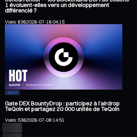
1 évoluent-elles vers un développement
différencié ?
Vues
:
636
2026-07-16 04:15
Web3
Gate DEX BountyDrop : participez à l’airdrop
TeQoin et partagez 20 000 unités de TeQoin
Vues
:
536
2026-07-08 14:51