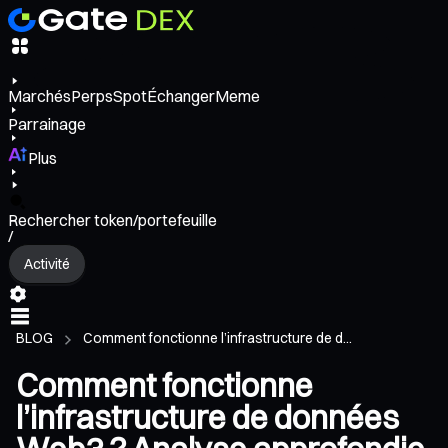
Marchés
Perps
Spot
Échanger
Meme
Parrainage
Plus
Rechercher token/portefeuille
/
Activité
BLOG
Comment fonctionne l’infrastructure de d...
Comment fonctionne
l’infrastructure de données