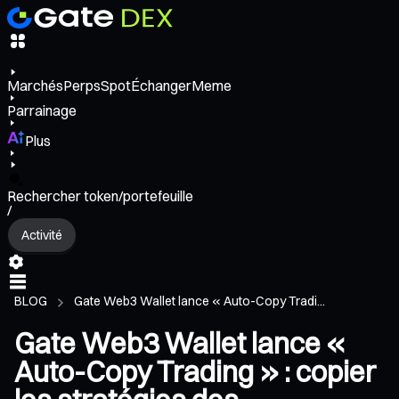
Marchés
Perps
Spot
Échanger
Meme
Parrainage
Plus
Rechercher token/portefeuille
/
Activité
BLOG
Gate Web3 Wallet lance « Auto-Copy Tradi...
Gate Web3 Wallet lance «
Auto-Copy Trading » : copier