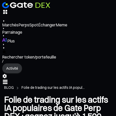
Marchés
Perps
Spot
Échanger
Meme
Parrainage
Plus
Rechercher token/portefeuille
/
Activité
BLOG
Folie de trading sur les actifs IA popul...
Folie de trading sur les actifs
IA populaires de Gate Perp