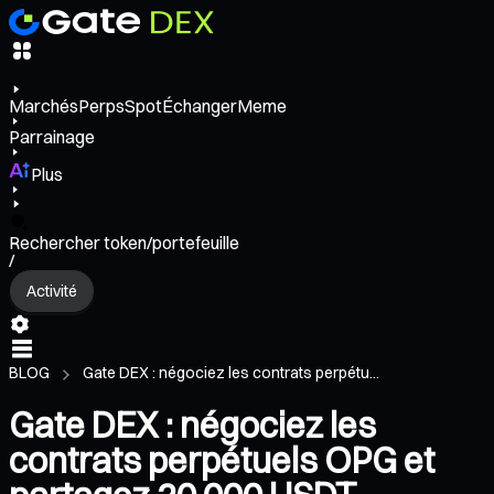
Marchés
Perps
Spot
Échanger
Meme
Parrainage
Plus
Rechercher token/portefeuille
/
Activité
BLOG
Gate DEX : négociez les contrats perpétu...
Gate DEX : négociez les
contrats perpétuels OPG et