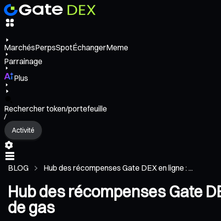
Marchés
Perps
Spot
Échanger
Meme
Parrainage
Plus
Rechercher token/portefeuille
/
Activité
BLOG
Hub des récompenses Gate DEX en ligne : ...
Hub des récompenses Gate DEX 
de gas