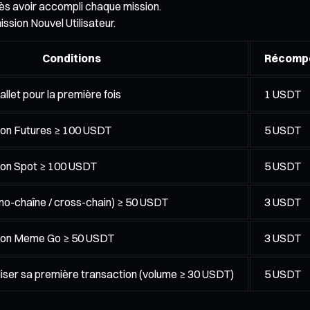
s avoir accompli chaque mission.
ission Nouvel Utilisateur.
Conditions
Récomp
let pour la première fois
1 USDT
ion Futures ≥ 100 USDT
5 USDT
ion Spot ≥ 100 USDT
5 USDT
o-chaîne / cross-chain) ≥ 50 USDT
3 USDT
tion Meme Go ≥ 50 USDT
3 USDT
aliser sa première transaction (volume ≥ 30 USDT)
5 USDT