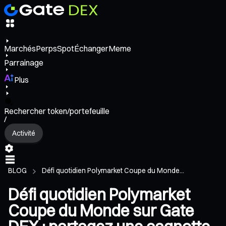
Marchés
Perps
Spot
Échanger
Meme
Parrainage
Plus
Rechercher token/portefeuille
/
Activité
BLOG
Défi quotidien Polymarket Coupe du Monde...
Défi quotidien Polymarket
Coupe du Monde sur Gate